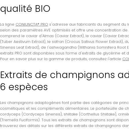
qualité BIO
La ligne
CONIUNCTA® PRO
s'adresse aux fabricants du segment du l
selon des paramètres AVE optimisés et offre une concentration de 
comprend le caviar d'Almas (Caviar Extract), le caviar (Caviar Extract
(Tuber Aestivum Extract), le safran (Crocus Sativus Flower Extract), d
Sinensis Leaf Extract), de l'ashwagandha (Withania Somnifera Root Ext
extraits PRO sont disponibles sous forme d'extraits de glycérine et
Pour en savoir plus sur la gamme de produits, consultez l'article
CON
Extraits de champignons ad
6 espèces
Les champignons adaptogènes font partie des catégories de principe
cosmétiques et les compléments alimentaires. Le portefeuille de
cordyceps (Cordyceps Sinensis), shiitake (Corthellus Shiitake), crin
(Tremella Fuciformis). Tous les extraits de champignons sont dispon
trouverez des détails sur les différents extraits de champignons dans