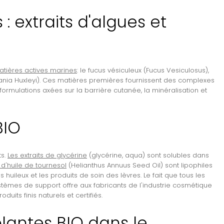
 extraits d'algues et
tières actives marines
: le fucus vésiculeux (Fucus Vesiculosus),
iania Huxleyi). Ces matières premières fournissent des complexes
rmulations axées sur la barrière cutanée, la minéralisation et
BIO
ts.
Les extraits de glycérine
(glycérine, aqua) sont solubles dans
s d'huile de tournesol
(Helianthus Annuus Seed Oil) sont lipophiles
 huileux et les produits de soin des lèvres. Le fait que tous les
ystèmes de support offre aux fabricants de l'industrie cosmétique
uits finis naturels et certifiés.
lantes BIO dans le