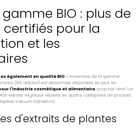
 gamme BIO : plus de
 certifiés pour la
ion et les
ires
tes également en qualité BIO
. L'ensemble de la gamme
ournesol (66 articles) est désormais disponible en plus en
our l'industrie cosmétique et alimentaire
, propose ainsi l'un
400 extraits végétaux répartis en quatre catégories de produits,
aptive Vakuum-Extraktion).
s d'extraits de plantes