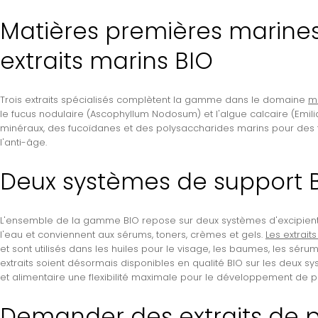
Matières premières marines :
extraits marins BIO
Trois extraits spécialisés complètent la gamme dans le domaine
ma
le fucus nodulaire (Ascophyllum Nodosum) et l'algue calcaire (Emil
minéraux, des fucoïdanes et des polysaccharides marins pour des fo
l'anti-âge.
Deux systèmes de support 
L'ensemble de la gamme BIO repose sur deux systèmes d'excipien
l'eau et conviennent aux sérums, toners, crèmes et gels.
Les extrait
et sont utilisés dans les huiles pour le visage, les baumes, les sérums
extraits soient désormais disponibles en qualité BIO sur les deux s
et alimentaire une flexibilité maximale pour le développement de prod
Demander des extraits de p