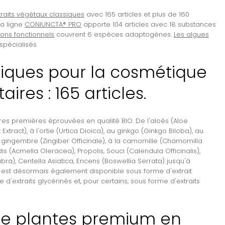
traits végétaux classiques
avec 165 articles et plus de 160
La ligne
CONIUNCTA® PRO
apporte 104 articles avec 18 substances
ons fonctionnels
couvrent 6 espèces adaptogènes.
Les algues
spécialisés.
ssiques pour la cosmétique
res : 165 articles.
 premières éprouvées en qualité BIO. De l'aloès (Aloe
xtract), à l'ortie (Urtica Dioica), au ginkgo (Ginkgo Biloba), au
 gingembre (Zingiber Officinale), à la camomille (Chamomilla
is (Acmella Oleracea), Propolis, Souci (Calendula Officinalis),
bra), Centella Asiatica, Encens (Boswellia Serrata) jusqu'à
 est désormais également disponible sous forme d'extrait
e d'extraits glycérinés
et, pour certains, sous forme d'extraits
de plantes premium en