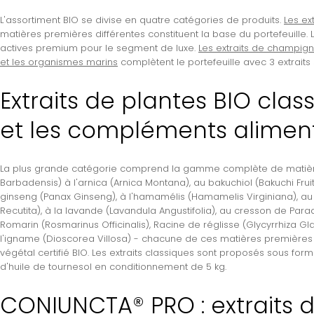
L'assortiment BIO se divise en quatre catégories de produits.
Les ex
matières premières différentes constituent la base du portefeuille. 
actives premium pour le segment de luxe.
Les extraits de champign
et les organismes marins
complètent le portefeuille avec 3 extraits 
Extraits de plantes BIO cla
et les compléments alimentai
La plus grande catégorie comprend la gamme complète de matières
Barbadensis) à l'arnica (Arnica Montana), au bakuchiol (Bakuchi Fruit E
ginseng (Panax Ginseng), à l'hamamélis (Hamamelis Virginiana), au
Recutita), à la lavande (Lavandula Angustifolia), au cresson de Parad
Romarin (Rosmarinus Officinalis), Racine de réglisse (Glycyrrhiza Gla
l'igname (Dioscorea Villosa) - chacune de ces matières premières
végétal certifié BIO. Les extraits classiques sont proposés sous form
d'huile de tournesol
en conditionnement de 5 kg.
CONIUNCTA® PRO : extraits 