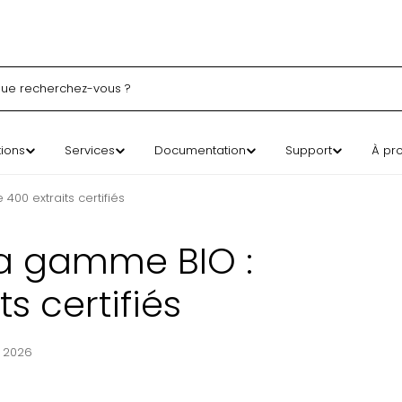
erche
tions
Services
Documentation
Support
À pr
00 extraits certifiés
sa gamme BIO :
s certifiés
 2026