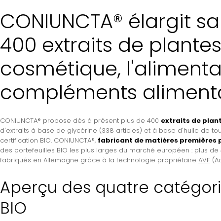
CONIUNCTA® élargit sa
400 extraits de plantes
cosmétique, l'alimentat
compléments alimenta
CONIUNCTA® propose dès à présent plus de 400
extraits de plan
d'extraits à base de glycérine (338 articles) et à base d'huile de t
certification BIO. CONIUNCTA®,
fabricant de matières premières p
des portefeuilles BIO les plus larges du marché européen : plus de 
fabriqués en Allemagne grâce à la technologie propriétaire
AVE
(Ad
Aperçu des quatre catégorie
BIO