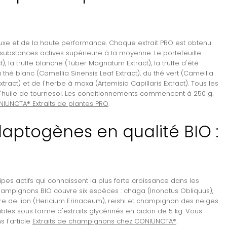
uxe et de la haute performance. Chaque extrait PRO est obtenu
substances actives supérieure à la moyenne. Le portefeuille
), la truffe blanche (Tuber Magnatum Extract), la truffe d'été
u thé blanc (Camellia Sinensis Leaf Extract), du thé vert (Camellia
ract) et de l'herbe à moxa (Artemisia Capillaris Extract). Tous les
 d'huile de tournesol. Les conditionnements commencent à 250 g.
IUNCTA® Extraits de plantes PRO
.
aptogènes en qualité BIO :
s actifs qui connaissent la plus forte croissance dans les
 champignons BIO
couvre six espèces : chaga (Inonotus Obliquus),
ière de lion (Hericium Erinaceum), reishi et champignon des neiges
ibles sous forme d'extraits glycérinés en bidon de 5 kg. Vous
 l'article
Extraits de champignons chez CONIUNCTA®
.