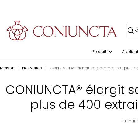
Passer
au
contenu
Rech
Produits
Applica
Maison
Nouvelles
CONIUNCTA® élargit sa gamme BIO : plus de 4
CONIUNCTA® élargit 
plus de 400 extrait
31 mars