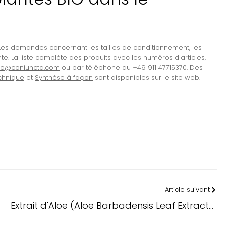
. Les demandes concernant les tailles de conditionnement, les
nte. La liste complète des produits avec les numéros d'articles,
fo@coniuncta.com
ou par téléphone au +49 911 47715370. Des
chnique
et
Synthèse à façon
sont disponibles sur le site web.
Article suivant
Extrait d'Aloe (Aloe Barbadensis Leaf Extract) :
l'acémannane comme marqueur de référence