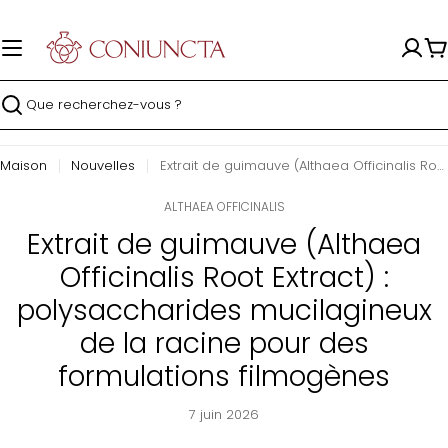
Passer
au
contenu
P
Recherche
Maison
Nouvelles
Extrait de guimauve (Althaea Officinalis Root Extract) : polysaccharides mucilagineux de la racine pour des formulations filmogènes
ALTHAEA OFFICINALIS
Extrait de guimauve (Althaea
Officinalis Root Extract) :
polysaccharides mucilagineux
de la racine pour des
formulations filmogènes
7 juin 2026