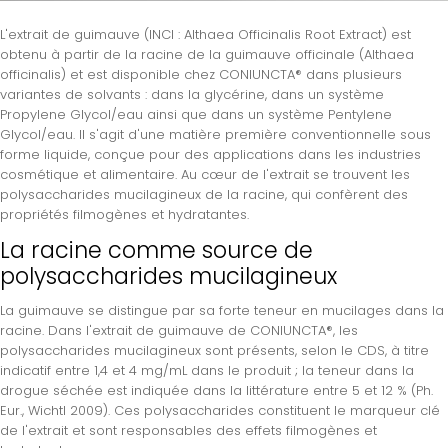
L'extrait de guimauve (INCI : Althaea Officinalis Root Extract) est
obtenu à partir de la racine de la guimauve officinale (Althaea
officinalis) et est disponible chez CONIUNCTA® dans plusieurs
variantes de solvants : dans la glycérine, dans un système
Propylene Glycol/eau ainsi que dans un système Pentylene
Glycol/eau. Il s'agit d'une matière première conventionnelle sous
forme liquide, conçue pour des applications dans les industries
cosmétique et alimentaire. Au cœur de l'extrait se trouvent les
polysaccharides mucilagineux de la racine, qui confèrent des
propriétés filmogènes et hydratantes.
La racine comme source de
polysaccharides mucilagineux
La guimauve se distingue par sa forte teneur en mucilages dans la
racine. Dans l'extrait de guimauve de CONIUNCTA®, les
polysaccharides mucilagineux sont présents, selon le CDS, à titre
indicatif entre 1,4 et 4 mg/mL dans le produit ; la teneur dans la
drogue séchée est indiquée dans la littérature entre 5 et 12 % (Ph.
Eur., Wichtl 2009). Ces polysaccharides constituent le marqueur clé
de l'extrait et sont responsables des effets filmogènes et