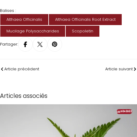
Balises :
Althaea Officinalis
Althaea Officinalis Root Extract
Mucilage Polysaccharides
Scopoletin
Partager:
Article précédent
Article suivant
Articles associés
IA
GÉNÉRÉE