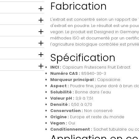
Fabrication
L'extrait est concentré selon un rapport de 
d'extrait en poudre. Le résultat est une po
vegan. Le produit est Designed in Germany.
méthodes ISO et documenté par un certifica
l'agriculture biologique contrôlée est privil
Spécification
INCI :
Capsicum Frutescens Fruit Extract
Numéro CAS :
85940-30-3
Marqueur principal :
Capsaïcine
Aspect :
Poudre fine, jaune doré à brun cla
Solubilité :
Bonne dans l'eau
Valeur pH :
3,9 à 7,51
Densité :
0,50 à 0,70
Conservation :
Non conservé
Origine :
Europe et reste du monde
Vegan :
Oui
Conditionnement :
Sachet tubulaire ou c
Application en c