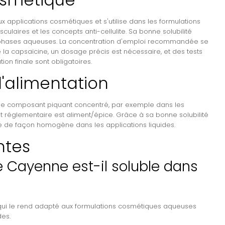
 applications cosmétiques et s'utilise dans les formulations
ulaires et les concepts anti-cellulite. Sa bonne solubilité
les phases aqueuses. La concentration d'emploi recommandée se
e la capsaïcine, un dosage précis est nécessaire, et des tests
ion finale sont obligatoires.
l'alimentation
t de composant piquant concentré, par exemple dans les
ut réglementaire est aliment/épice. Grâce à sa bonne solubilité
ée de façon homogène dans les applications liquides.
ntes
e Cayenne est-il soluble dans
ce qui le rend adapté aux formulations cosmétiques aqueuses
des.