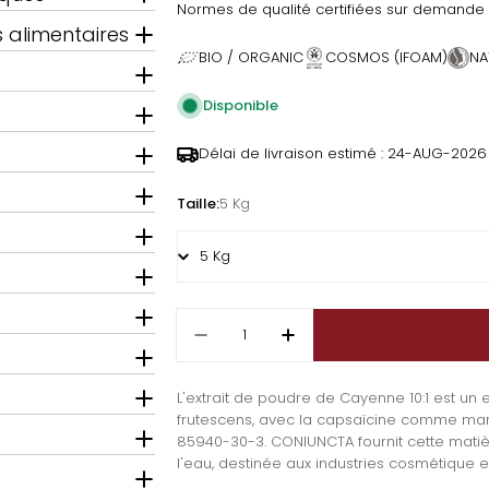
Normes de qualité certifiées sur demande 
 alimentaires
BIO / ORGANIC
COSMOS (IFOAM)
NA
Disponible
Délai de livraison estimé :
24-AUG-2026
Taille:
5 Kg
Quantité
Diminuer la quantité pour Ex
Augmenter la quanti
L'extrait de poudre de Cayenne 10:1 est un 
frutescens, avec la capsaïcine comme marqu
85940-30-3. CONIUNCTA fournit cette matiè
l'eau, destinée aux industries cosmétique e