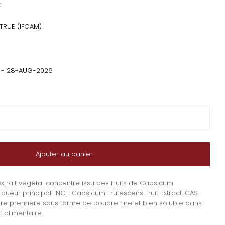
:
TRUE (IFOAM)
 - 28-AUG-2026
Ajouter au panier
trait de poudre de Cayenne 10:1 (Capsicum Frutesc
té pour Extrait de poudre de Cayenne 10:1 (Capsi
extrait végétal concentré issu des fruits de Capsicum
eur principal. INCI : Capsicum Frutescens Fruit Extract, CAS
re première sous forme de poudre fine et bien soluble dans
t alimentaire.