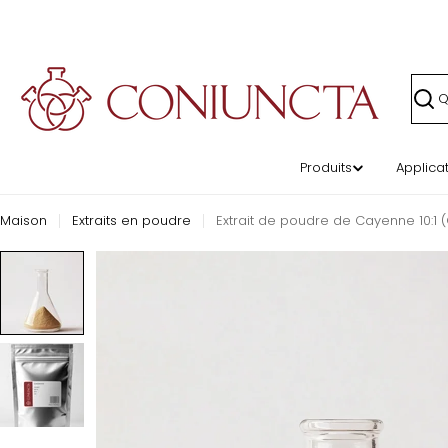
Passer
au
contenu
Rech
Produits
Applica
Maison
Extraits en poudre
Extrait de poudre de Cayenne 10:1