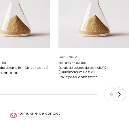
CONIUNCTA
IÈRE
MATIÈRE PREMIÈRE
dre de ciste 10:1 (Cistus Incanus)
Extrait de poudre de cannelle 10:1
 connexion
(Cinnamomum Cassia)
Prix après connexion
Formulaire de contact