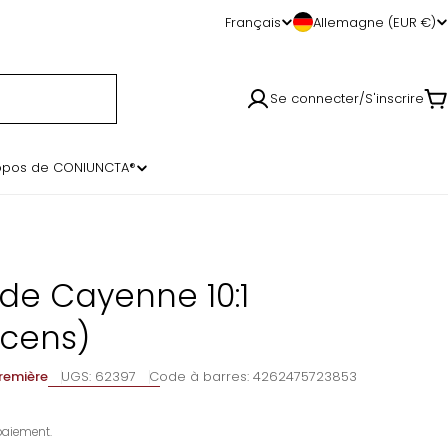
Langue
Français
Allemagne (EUR €)
Se connecter/S'inscrire
P
opos de CONIUNCTA®
 de Cayenne 10:1
scens)
remière
UGS:
62397
Code à barres:
4262475723853
aiement.