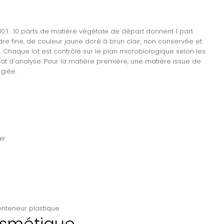
10:1 : 10 parts de matière végétale de départ donnent 1 part
udre fine, de couleur jaune doré à brun clair, non conservée et
 Chaque lot est contrôlé sur le plan microbiologique selon les
t d'analyse. Pour la matière première, une matière issue de
égiée.
ir
onteneur plastique
osmétique