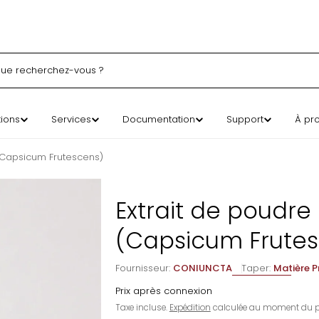
erche
tions
Services
Documentation
Support
À pr
 (Capsicum Frutescens)
Extrait de poudre
(Capsicum Frute
Fournisseur:
CONIUNCTA
Taper:
Matière P
Prix après connexion
Taxe incluse.
Expédition
calculée au moment du p