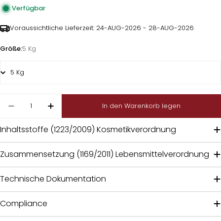
Verfügbar
Voraussichtliche Lieferzeit:
24-AUG-2026 - 28-AUG-2026
Größe:
5 Kg
Menge
In den Warenkorb legen
Menge für Hamamelis Pulverextrakt 10:1 (Hamame
Menge für Hamamelis Pulverextrakt 10:
Inhaltsstoffe (1223/2009) Kosmetikverordnung
Zusammensetzung (1169/2011) Lebensmittelverordnung
Technische Dokumentation
Compliance