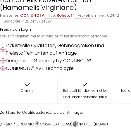
(Hamamelis Virginiana)
Hersteller:
CONIUNCTA
Typ:
Rohstoff
Artikelnummer:
62442
Barcode:
4262475724294
Preis nach Login
Steuer inbegriffen.
Versand
wird beim Bezahlvorgang berechnet.
Industrielle Qualitäten, Gebindegrößen und
Preisstaffeln unten auf Anfrage
Designed in Germany by CONIUNCTA®
CONIUNCTA® AVE Technologie
Claims:
Rohstoff für die Kosmetik-
Löslic
und Lebensmittelindustrie
Zertifizierte Qualitätsstandards auf Anfrage:
BIO / ORGANIC
COSMOS (IFOAM)
NATRUE (IFOAM)