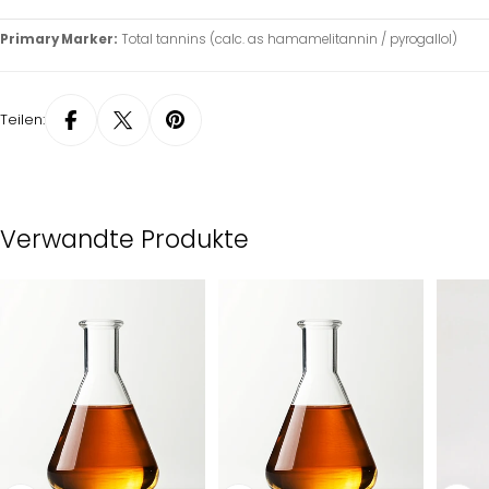
Primary Marker:
Total tannins (calc. as hamamelitannin / pyrogallol)
Teilen:
Verwandte Produkte