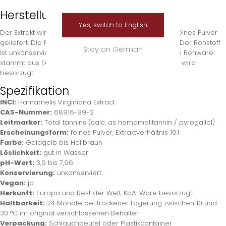
Herstellung
Yes, switch to English
Der Extrakt wird im Verhältnis 10:1 konzentriert und als feines Pulver
geliefert. Die Farbe reicht von Goldgelb bis Hellbraun. Der Rohstoff
Stay on German
ist unkonserviert, vegan und Designed in Germany. Die Rohware
stammt aus Europa und dem Rest der Welt, KbA-Ware wird
bevorzugt.
Spezifikation
INCI:
Hamamelis Virginiana Extract
CAS-Nummer:
68916-39-2
Leitmarker:
Total tannins (calc. as hamamelitannin / pyrogallol)
Erscheinungsform:
feines Pulver, Extraktverhältnis 10:1
Farbe:
Goldgelb bis Hellbraun
Löslichkeit:
gut in Wasser
pH-Wert:
3,9 bis 7,96
Konservierung:
unkonserviert
Vegan:
ja
Herkunft:
Europa und Rest der Welt, KbA-Ware bevorzugt
Haltbarkeit:
24 Monate bei trockener Lagerung zwischen 10 und
30 °C im original verschlossenen Behälter
Verpackung:
Schlauchbeutel oder Plastikcontainer