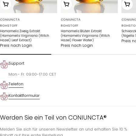
Wählen Sie Optionen
Wählen Sie Optionen
In de
CONIUNCTA
CONIUNCTA
CONIUN
ROHSTOFF
ROHSTOFF
ROHSTO
Hamamelis Zweig Extrakt
Hamamelis Blüten Extrakt
Schwarzk
(Hamamelis Virginiana (Witch
(Hamamelis Virginiana (Witch
(Nigella 
Hazel) Leaf Extract)
Hazel) Flower Water)
Preis n
Preis nach Login
Preis nach Login
Support
Mon.- Fr. 09:00-17:00 CET
Telefon
Kontaktformular
Werden Sie ein Teil von CONIUNCTA®
Melden Sie sich für unseren Newsletter an und erhalten Sie 10 %
Rabatt auf Ihre erste Bestellung.