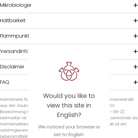
Mikrobiologie
Haltbarkeit
Flammpunkt
Versandinformationen
Disclaimer
FAQ
Would you like to
Hamamelis Pulverextrakt 10:1 ist ein wasserlöslicher Pflanzenextrakt
view this site in
aus der Zaubernuss (Hamamelis virginiana) mit der INCI-
Bezeichnung Hamamelis Virginiana Extract (CAS 68916-39-2).
English?
Leitmarker ist der Gesamttanningehalt (Total tannins), berechnet als
Hamamelitannin bzw. Pyrogallol. Der tanninreiche Extrakt ist ein
We noticed your browser is
adstringierender Rohstoff für die Kosmetik- und
set to English.
Lebensmittelindustrie.