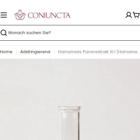
Zum
Inhalt
springen
W
Suchen
Home
Adstringierend
Hamamelis Pulverextrakt 10:1 (Hamamelis Virginiana)