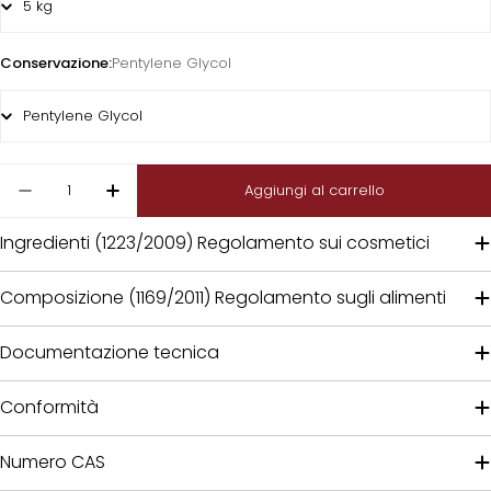
Conservazione:
Pentylene Glycol
Quantità
Aggiungi al carrello
Diminuisci la quantità per CONIUNCTA® Haipao®
Aumenta la quantità per CONIUNCTA®
Ingredienti (1223/2009) Regolamento sui cosmetici
Composizione (1169/2011) Regolamento sugli alimenti
Documentazione tecnica
Conformità
Numero CAS