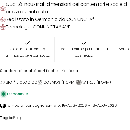
Qualità industriali, dimensioni dei contenitori e scale di
prezzo su richiesta
Realizzato in Germania da CONIUNCTA®
Tecnologia CONIUNCTA® AVE
Reclami: equilibrante,
Materia prima per l’industria
Solubi
luminosità, pelle compatta
cosmetica
Standard di qualità certificati su richiesta:
BIO / BIOLOGICO
COSMOS (IFOAM)
NATRUE (IFOAM)
Disponibile
Tempo di consegna stimato:
15-AUG-2026 - 19-AUG-2026
Taglia:
5 kg