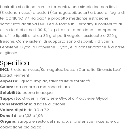
L'estratto si ottiene tramite fermentazione simbiotica con lieviti
(Brettanomyces) e batteri (Komagataeibacter) a base di foglie di
tè. CONIUNCTA® Haipao® è prodotto mediante estrazione
sottovuoto adattiva (AVE) ed è Made in Germany. Il contenuto di
estratto è di circa il 30 %; 1 kg di estratto contiene i componenti
idrofili o lipofili di circa 35 g di parti vegetali essiccate o 220 g
fresche. Come sistemi di supporto sono disponibili Glycerin,
Pentylene Glycol o Propylene Glycol, e la conservazione è a base
di glicole.
Specifica
INCI:
Brettanomyces/Komagataeibacter/Camellia Sinensis Leaf
Extract Ferment
Aspetto:
liquido limpido, talvolta lieve torbidità
Colore:
da ambra a marrone chiaro
Solubilità:
buona in acqua
Supporto:
Glycerin, Pentylene Glycol o Propylene Glycol
Conservazione:
a base di glicole
Valore di pH:
da 3,9 a 7,2
Densità:
da 1,03 a 1,06
Origine:
Europa e resto del mondo, si preferisce materiale da
coltivazione biologica