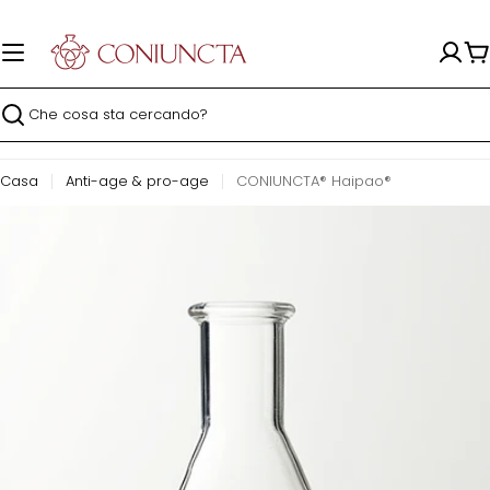
Vai
al
contenuto
Ca
Ricerca
Casa
Anti-age & pro-age
CONIUNCTA® Haipao®