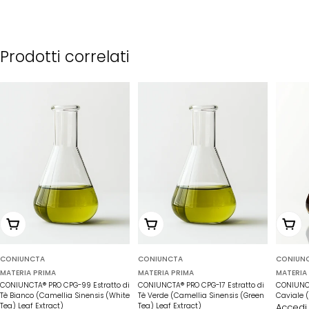
Prodotti correlati
Scegli le opzioni
Scegli le opzioni
Scegli
CONIUNCTA
CONIUNCTA
CONIUN
MATERIA PRIMA
MATERIA PRIMA
MATERIA
CONIUNCTA® PRO CPG-99 Estratto di
CONIUNCTA® PRO CPG-17 Estratto di
CONIUNCT
Tè Bianco (Camellia Sinensis (White
Tè Verde (Camellia Sinensis (Green
Caviale (
Tea) Leaf Extract)
Tea) Leaf Extract)
Accedi 