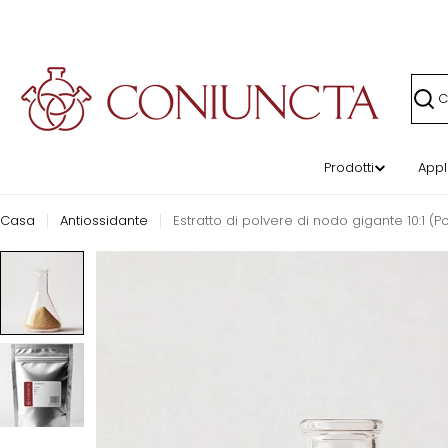
Vai
al
contenuto
Ricer
Prodotti
Appl
Casa
Antiossidante
Estratto di polvere di nodo gigante 10:1 