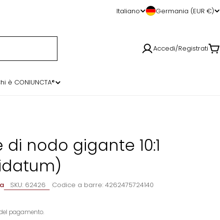
Lingua
Italiano
Germania (EUR €)
Accedi/Registrati
Ca
hi è CONIUNCTA®
e di nodo gigante 10:1
idatum)
ma
SKU:
62426
Codice a barre:
4262475724140
del pagamento.