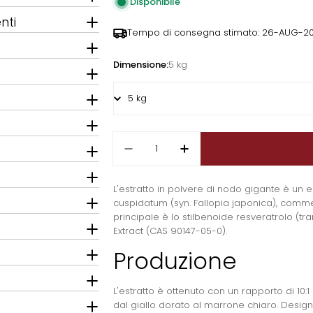
Disponibile
nti
Tempo di consegna stimato:
26-AUG-20
Dimensione:
5 kg
Quantità
Diminuisci la quantità per Es
Aumenta la quantità
L'estratto in polvere di nodo gigante è un 
cuspidatum (syn. Fallopia japonica), comme
principale è lo stilbenoide resveratrolo (
Extract (CAS 90147-05-0).
Produzione
L'estratto è ottenuto con un rapporto di 10:
dal giallo dorato al marrone chiaro. Desig