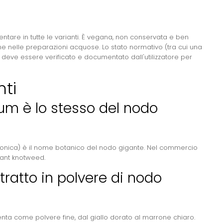
entare in tutte le varianti. È vegana, non conservata e ben
ione nelle preparazioni acquose. Lo stato normativo (tra cui una
deve essere verificato e documentato dall'utilizzatore per
ti
m è lo stesso del nodo
aponica) è il nome botanico del nodo gigante. Nel commercio
iant knotweed.
tratto in polvere di nodo
senta come polvere fine, dal giallo dorato al marrone chiaro.