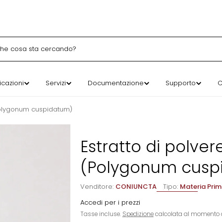
ca
icazioni
Servizi
Documentazione
Supporto
C
(Polygonum cuspidatum)
Estratto di polver
(Polygonum cusp
Venditore:
CONIUNCTA
Tipo:
Materia Pri
Accedi per i prezzi
Tasse incluse.
Spedizione
calcolata al momento 