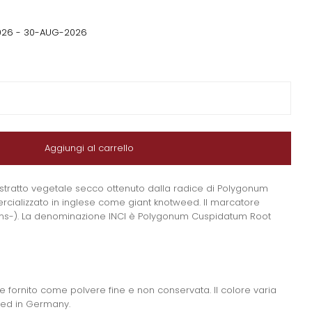
26 - 30-AUG-2026
Aggiungi al carrello
tratto di polvere di nodo gigante 10:1 (Polygonum
 per Estratto di polvere di nodo gigante 10:1 (P
estratto vegetale secco ottenuto dalla radice di Polygonum
rcializzato in inglese come giant knotweed. Il marcatore
trans-). La denominazione INCI è Polygonum Cuspidatum Root
1 e fornito come polvere fine e non conservata. Il colore varia
ned in Germany.