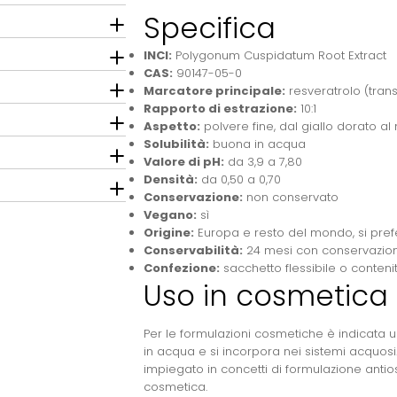
Specifica
INCI:
Polygonum Cuspidatum Root Extract
CAS:
90147-05-0
Marcatore principale:
resveratrolo (trans
Rapporto di estrazione:
10:1
Aspetto:
polvere fine, dal giallo dorato a
Solubilità:
buona in acqua
Valore di pH:
da 3,9 a 7,80
Densità:
da 0,50 a 0,70
Conservazione:
non conservato
Vegano:
sì
Origine:
Europa e resto del mondo, si pref
Conservabilità:
24 mesi con conservazione 
Confezione:
sacchetto flessibile o contenit
Uso in cosmetica
Per le formulazioni cosmetiche è indicata u
in acqua e si incorpora nei sistemi acquos
impiegato in concetti di formulazione antios
cosmetica.