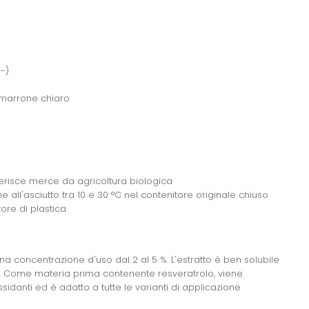
-)
l marrone chiaro
erisce merce da agricoltura biologica
all'asciutto tra 10 e 30 °C nel contenitore originale chiuso
ore di plastica
na concentrazione d'uso dal 2 al 5 %. L'estratto è ben solubile
i. Come materia prima contenente resveratrolo, viene
sidanti ed è adatto a tutte le varianti di applicazione