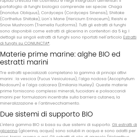
rapida crescita nei cosmetici e negli integratori alimentari. Il
portafoglio di funghi biologici
comprende sei specie: Chaga
(Inonotus Obliquus), Cordyceps (Cordyceps Sinensis), Shiitake
(Corthellus Shiitake), Lion's Mane (Hericium Erinaceum), Reishi e
Snow Mushroom (Tremella Fuciformis). Tutti gli estratti di funghi
sono disponibili come estratti di glicerina in contenitori da 5 kg. I
dettagli sui singoli estratti di funghi sono riportati nell'articolo
Estratti
di funghi su CONIUNCTA®
.
Materie prime marine: alghe BIO ed
estratti marini
Tre estratti specializzati completano la gamma di principi attivi
marini
: la vescica (Fucus Vesiculosus), l'alga nodosa (Ascophyllum
Nodosum) e l'alga calcarea (Emiliania Huxleyi). Queste materie
prime forniscono complessi minerali, fucoidani e polisaccaridi
marini per formulazioni incentrate sulla barriera cutanea, la
mineralizzazione e l'antinvecchiamento.
Due sistemi di supporto BIO
L'intera gamma BIO si basa su due sistemi di supporto.
Gli estratti di
glicerina
(glicerina, acqua) sono solubili in acqua e sono adatti per
sieri, tonici, creme e gel.
Gli estratti di olio di girasole
(Helianthus