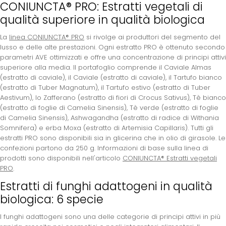
CONIUNCTA® PRO: Estratti vegetali di
qualità superiore in qualità biologica
La
linea CONIUNCTA® PRO
si rivolge ai produttori del segmento del
lusso e delle alte prestazioni. Ogni estratto PRO è ottenuto secondo
parametri AVE ottimizzati e offre una concentrazione di principi attivi
superiore alla media. Il portafoglio comprende il Caviale Almas
(estratto di caviale), il Caviale (estratto di caviale), il Tartufo bianco
(estratto di Tuber Magnatum), il Tartufo estivo (estratto di Tuber
Aestivum), lo Zafferano (estratto di fiori di Crocus Sativus), Tè bianco
(estratto di foglie di Camelia Sinensis), Tè verde (estratto di foglie
di Camelia Sinensis), Ashwagandha (estratto di radice di Withania
Somnifera) e erba Moxa (estratto di Artemisia Capillaris). Tutti gli
estratti PRO sono disponibili sia in glicerina che in olio di girasole. Le
confezioni partono da 250 g. Informazioni di base sulla linea di
prodotti sono disponibili nell'articolo
CONIUNCTA® Estratti vegetali
PRO
.
Estratti di funghi adattogeni in qualità
biologica: 6 specie
I funghi adattogeni sono una delle categorie di principi attivi in più