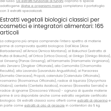
del lusso.
Gli estratti funzionali di funghi
coprono 6 specie
adattogene.
Alghe e organismi marini
completano il portafoglio
con 3 estratti specializzati.
Estratti vegetali biologici classici per
cosmetici e integratori alimentari: 165
articoli
La categoria più ampia comprende l'intero spettro di materie
prime di comprovata qualità biologica. Dall'Aloe (Aloe
Barbadensis) all'Arnica (Arnica Montana), al Bakuchiol (estratto di
frutta di Bakuchi), all'Ortica (Urtica Dioica), al Ginkgo (Ginkgo Biloba),
al Ginseng (Panax Ginseng), all'Hamamelis (Hamamelis Virginiana),
allo Zenzero (Zingiber Officinale), alla Camomilla (Chamomilla
Recutita), alla Lavanda (Lavandula Angustifolia), al Paracress
(Acmella Oleracea), Propoli, calendula (Calendula Officinalis),
rosmarino (Rosmarinus Officinalis), radice di liquirizia (Glycyrrhiza
Glabra), centella (Centella Asiatica), incenso (Boswellia Serrata) e
radice di igname (Dioscorea Villosa) - ognuna di queste materie
prime è ora disponibile anche come estratto vegetale certificato
biologico. Gli estratti classici sono offerti come
estratti di glicerina
e
in parte come
estratti di olio di girasole
in contenitori da 5 kg.