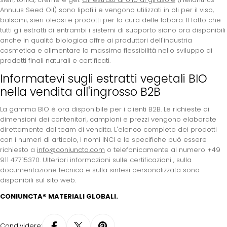
Annuus Seed Oil) sono lipofili e vengono utilizzati in oli per il viso,
balsami, sieri oleosi e prodotti per la cura delle labbra. Il fatto che
tutti gli estratti di entrambi i sistemi di supporto siano ora disponibili
anche in qualità biologica offre ai produttori dell'industria
cosmetica e alimentare la massima flessibilità nello sviluppo di
prodotti finali naturali e certificati.
Informatevi sugli estratti vegetali BIO
nella vendita all'ingrosso B2B
La gamma BIO è ora disponibile per i clienti B2B. Le richieste di
dimensioni dei contenitori, campioni e prezzi vengono elaborate
direttamente dal team di vendita. L'elenco completo dei prodotti
con i numeri di articolo, i nomi INCI e le specifiche può essere
richiesto a
info@coniuncta.com
o telefonicamente al numero +49
911 47715370. Ulteriori informazioni sulle certificazioni
, sulla
documentazione tecnica
e sulla sintesi personalizzata
sono
disponibili sul sito web.
CONIUNCTA® MATERIALI GLOBALI.
Condividere: