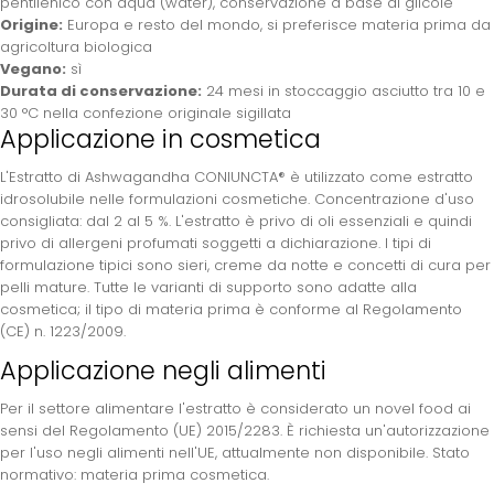
pentilenico con aqua (water), conservazione a base di glicole
Origine:
Europa e resto del mondo, si preferisce materia prima da
agricoltura biologica
Vegano:
sì
Durata di conservazione:
24 mesi in stoccaggio asciutto tra 10 e
30 °C nella confezione originale sigillata
Applicazione in cosmetica
L'Estratto di Ashwagandha CONIUNCTA® è utilizzato come estratto
idrosolubile nelle formulazioni cosmetiche. Concentrazione d'uso
consigliata: dal 2 al 5 %. L'estratto è privo di oli essenziali e quindi
privo di allergeni profumati soggetti a dichiarazione. I tipi di
formulazione tipici sono sieri, creme da notte e concetti di cura per
pelli mature. Tutte le varianti di supporto sono adatte alla
cosmetica; il tipo di materia prima è conforme al Regolamento
(CE) n. 1223/2009.
Applicazione negli alimenti
Per il settore alimentare l'estratto è considerato un novel food ai
sensi del Regolamento (UE) 2015/2283. È richiesta un'autorizzazione
per l'uso negli alimenti nell'UE, attualmente non disponibile. Stato
normativo: materia prima cosmetica.