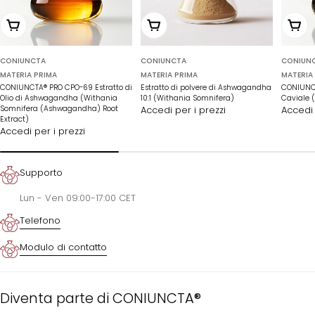
Scegli le opzioni
Aggiungi al carrello
Scegli
CONIUNCTA
CONIUNCTA
CONIUN
MATERIA PRIMA
MATERIA PRIMA
MATERIA
CONIUNCTA® PRO CPO-69 Estratto di
Estratto di polvere di Ashwagandha
CONIUNCT
Olio di Ashwagandha (Withania
10:1 (Withania Somnifera)
Caviale (
Somnifera (Ashwagandha) Root
Accedi per i prezzi
Accedi 
Extract)
Accedi per i prezzi
Supporto
Lun - Ven 09:00-17:00 CET
Telefono
Modulo di contatto
Diventa parte di CONIUNCTA®