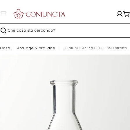
Vai
al
contenuto
Ca
Ricerca
Casa
Anti-age & pro-age
CONIUNCTA® PRO CPG-69 Estratto di Ashwagandha (Withania Somnifera (Ashwagandha) Root Extract)