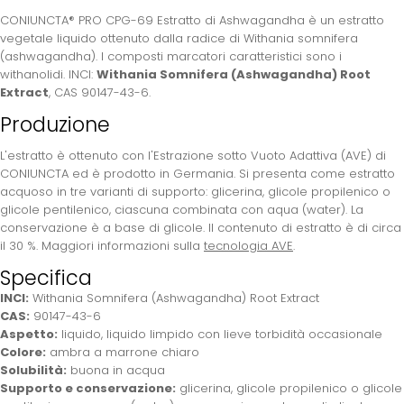
CONIUNCTA® PRO CPG-69 Estratto di Ashwagandha è un estratto
vegetale liquido ottenuto dalla radice di Withania somnifera
(ashwagandha). I composti marcatori caratteristici sono i
withanolidi. INCI:
Withania Somnifera (Ashwagandha) Root
Extract
, CAS 90147-43-6.
Produzione
L'estratto è ottenuto con l'Estrazione sotto Vuoto Adattiva (AVE) di
CONIUNCTA ed è prodotto in Germania. Si presenta come estratto
acquoso in tre varianti di supporto: glicerina, glicole propilenico o
glicole pentilenico, ciascuna combinata con aqua (water). La
conservazione è a base di glicole. Il contenuto di estratto è di circa
il 30 %. Maggiori informazioni sulla
tecnologia AVE
.
Specifica
INCI:
Withania Somnifera (Ashwagandha) Root Extract
CAS:
90147-43-6
Aspetto:
liquido, liquido limpido con lieve torbidità occasionale
Colore:
ambra a marrone chiaro
Solubilità:
buona in acqua
Supporto e conservazione:
glicerina, glicole propilenico o glicole