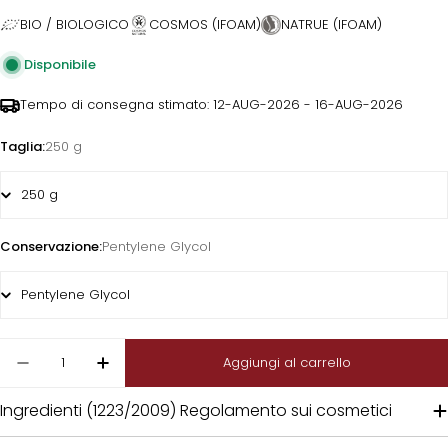
BIO / BIOLOGICO
COSMOS (IFOAM)
NATRUE (IFOAM)
Disponibile
Tempo di consegna stimato:
12-AUG-2026 - 16-AUG-2026
Taglia:
250 g
Conservazione:
Pentylene Glycol
Quantità
Aggiungi al carrello
Diminuisci la quantità per CONIUNCTA® PRO CP
Aumenta la quantità per CONIUNCTA®
Ingredienti (1223/2009) Regolamento sui cosmetici