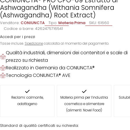
Ashwagandha (Withania Somnifera
(Ashwagandha) Root Extract)
Venditore:
CONIUNCTA
Tipo:
Materia Prima
SKU:
61660
Codice a barre:
4262475716541
Accedi per i prezzi
Tasse incluse.
Spedizione
calcolata al momento del pagamento.
Qualità industriali, dimensioni dei contenitori e scale di
prezzo su richiesta
Realizzato in Germania da CONIUNCTA®
Tecnologia CONIUNCTA® AVE
Reclami: calmante,
Materia prima per l’industria
Solubi
adattogeno
cosmetica e alimentare
(alimenti: Novel Food)
Standard di qualità certificati su richiesta: